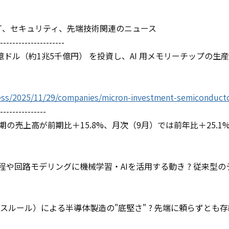
ICT、セキュリティ、先端技術関連のニュース
--------------------
日本に 約96億ドル（約1兆5千億円） を投資し、AI 用メモリーチ
ness/2025/11/29/companies/micron-investment-semiconduct
---------------
半期の売上高が前期比＋15.8%、月次（9月）では前年比＋25.
工程や回路モデリングに機械学習・AIを活用する動き ? 従来
スルール）による半導体製造の"底堅さ" ? 先端に頼らずとも