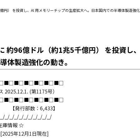
ル（約1兆5千億円） を投資し、AI 用メモリーチップの生産拡大へ。日本国内での半導体製造強
y が日本に 約96億ドル（約1兆5千億円） を投資
導体製造強化の動き。
□■□■□■□■□■□■□
5.12.1. (第1175号）
□■□■□■□■□■□■□
,433】
/_/_/_/_/_/_/_/_/_/_/_/
内在庫情報 ☆
025年12月1日現在]