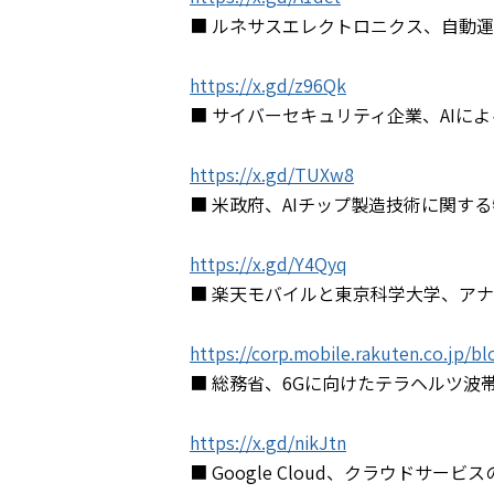
■ ルネサスエレクトロニクス、自動運
https://x.gd/z96Qk
■ サイバーセキュリティ企業、AIに
https://x.gd/TUXw8
■ 米政府、AIチップ製造技術に関す
https://x.gd/Y4Qyq
■ 楽天モバイルと東京科学大学、ア
https://corp.mobile.rakuten.co.jp/b
■ 総務省、6Gに向けたテラヘルツ
https://x.gd/nikJtn
■ Google Cloud、クラウドサ