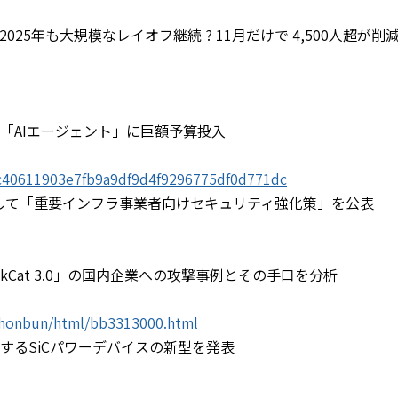
25年も大規模なレイオフ継続 ? 11月だけで 4,500人超が削
「AIエージェント」に巨額予算投入
dcc40611903e7fb9a9df9d4f9296775df0d771dc
として「重要インフラ事業者向けセキュリティ強化策」を公表
kCat 3.0」の国内企業への攻撃事例とその手口を分析
/honbun/html/bb3313000.html
するSiCパワーデバイスの新型を発表