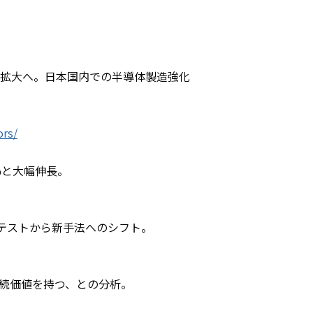
ップの生産拡大へ。日本国内での半導体製造強化
ors/
1%と大幅伸長。
型のテストから新手法へのシフト。
存続価値を持つ、との分析。